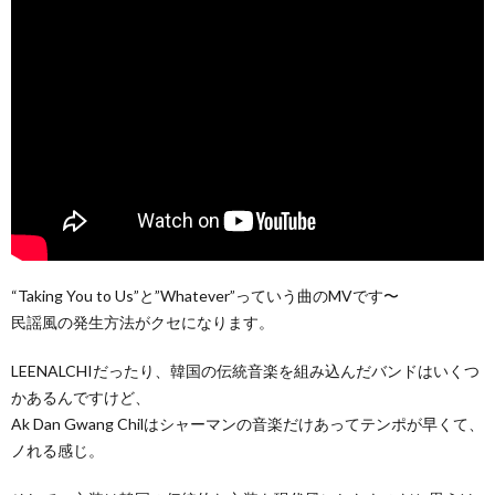
“Taking You to Us”と”Whatever”っていう曲のMVです〜
民謡風の発生方法がクセになります。
LEENALCHIだったり、韓国の伝統音楽を組み込んだバンドはいくつ
かあるんですけど、
Ak Dan Gwang Chilはシャーマンの音楽だけあってテンポが早くて、
ノれる感じ。