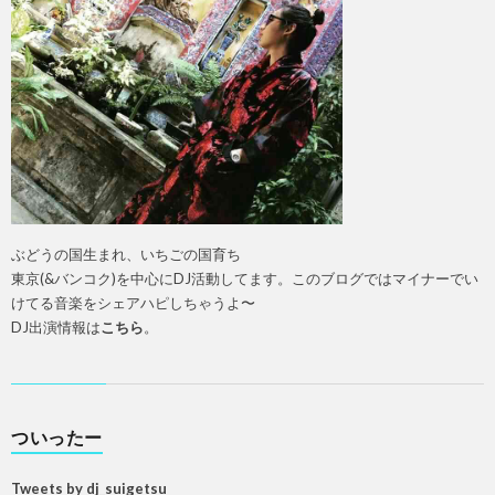
ぶどうの国生まれ、いちごの国育ち
東京(&バンコク)を中心にDJ活動してます。このブログではマイナーでい
けてる音楽をシェアハピしちゃうよ〜
DJ出演情報は
こちら
。
ついったー
Tweets by dj_suigetsu