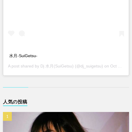
水月-SuiGetsu-
A post shared by
Dj 水月(SuiGetsu)
(@dj_suigetsu) on
Oct 10, 2018 at 9:04am PDT
人気の投稿