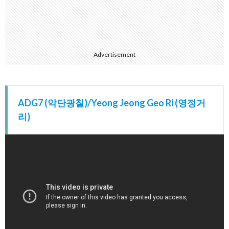
칠)/NOZANOZA
(노자노자)
4.
ADG7/
얼싸
Advertisement
(Eulssa)
5.
악단
광칠
ADG7 (악단광칠)/Yeong Jeong Geo Ri (영정거
공연
리)
Full
ver