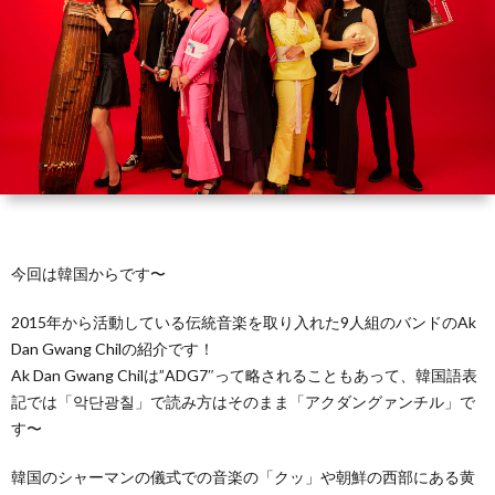
て
に
報
マ
イ
つ
ッ
バ
い
プ
シ
て
ー
ポ
今回は韓国からです〜
2015年から活動している伝統音楽を取り入れた9人組のバンドのAk
リ
Dan Gwang Chilの紹介です！
Ak Dan Gwang Chilは”ADG7″って略されることもあって、韓国語表
シ
記では「악단광칠」で読み方はそのまま「アクダングァンチル」で
す〜
ー
韓国のシャーマンの儀式での音楽の「クッ」や朝鮮の西部にある黄