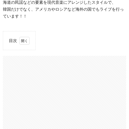
海道の民謡などの要素を現代音楽にアレンジしたスタイルで、
韓国だけでなく、アメリカやロシアなど海外の国でもライブを行っ
ています！！
目次
1.
ADG7 (악
단광
칠)/Yeong
Jeong
Geo Ri (영
정거리)
2.
Taking
You to Us &
Whatever/Ak
Dan Gwang
Chil
3.
ADG7 (악
단광