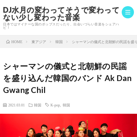
DJ水月の変わってそうで変わって
ない少し変わった音楽
日本ではマイナーな国のポップスだったり、出会いづらい音楽をシェアハ
ピ！
東アジア
韓国
シャーマンの儀式と北朝鮮の民謡を盛り込んだ韓
HOME
DJ
水
こ
シャーマンの儀式と北朝鮮の民謡
を盛り込んだ韓国のバンド Ak Dan
月
の
DJ
Gwang Chil
に
ブ
出
サ
2021.03.01
韓国
K-pop
,
韓国
つ
ロ
演
イ
プ
い
グ
情
ト
ラ