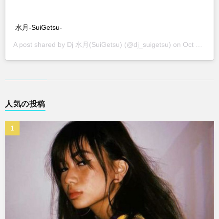
水月-SuiGetsu-
A post shared by
Dj 水月(SuiGetsu)
(@dj_suigetsu) on
Oct 10, 2018 at 9:04am PDT
人気の投稿