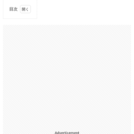
目次
1.
馬
念先 &
9m88/
你朝我
的方向
走來
Walking
Towards
Me
2.
9m88/‘Plastic
Love’ Cover
Version
3.
9m88/
愛情雨
Love
Rain
4.
Advertisement