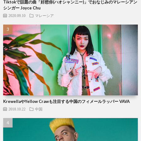
Tiktokで話題の曲「好想你(ハオシャンニー)」でおなじみのマレーシアン
シンガー Joyce Chu
2020.09.10
マレーシア
KrewellaやYellow Crawも注目する中国のフィメールラッパー VAVA
2018.10.22
中国