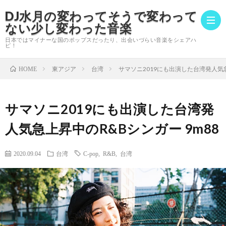
DJ水月の変わってそうで変わって
ない少し変わった音楽
日本ではマイナーな国のポップスだったり、出会いづらい音楽をシェアハ
ピ！
東アジア
台湾
サマソニ2019にも出演した台湾発人気急
HOME
DJ
水
こ
サマソニ2019にも出演した台湾発
人気急上昇中のR&Bシンガー 9m88
月
の
DJ
2020.09.04
台湾
C-pop
,
R&B
,
台湾
に
ブ
出
サ
つ
ロ
演
イ
プ
い
グ
情
ト
ラ