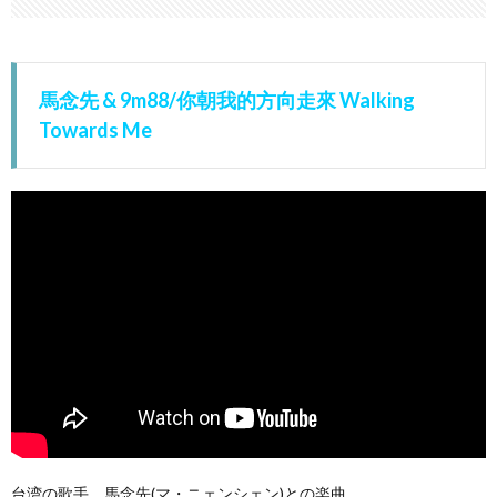
ØZI/
【B.O.】
feat.
9m88
馬念先 & 9m88/你朝我的方向走來 Walking
5.
Towards Me
9m88/Hello
Bye Bye
台湾の歌手、馬念先(マ・ニェンシェン)との楽曲。